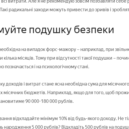
 всі витрати. Але я не рекомендую зовсім позбавляти себе 
Такі радикальні заходи можуть привести до зривів і зроблят
муйте подушку безпеки
еобхідна на випадок форс-мажору – наприклад, при звільне
 кілька місяців. Тому при відсутності такої подушки – почи
о позначається і на психологічному стані.
іку доходів і витрат стане ясна необхідна сума для місячн
их місячних бюджетів. Наприклад, якщо для того, щоб прожи
тановитиме 90 000-180 000 рублів.
ання відкладайте мінімум 10% від будь-якого доходу. Не тіл
ь народження 5 000 рублів? Відкладіть 500 рублів на подуш