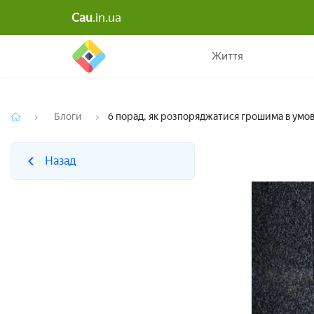
Cau
.in.ua
Назад
Життя
Блоги
6 порад, як розпоряджатися грошима в умов
Назад