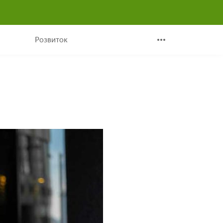
ті
Розвиток