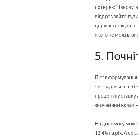
лотерею? І знову-в
відправляйте туди 
державі і так далі
якого не можна оп
5. Почні
Після формування 
чергу для його збе
процентну ставку 
звичайний вклад –
На допомогу може 
12,4% на рік. А се