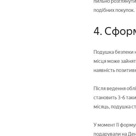
пильно розглянути
подібних покупок. 
4. Сфор
Подушка безпеки н
місця може зайняти
наявність позитивн
Після ведення обл
становить 3-6 так
місяць, подушка с
У момент її формув
подарували на Ден