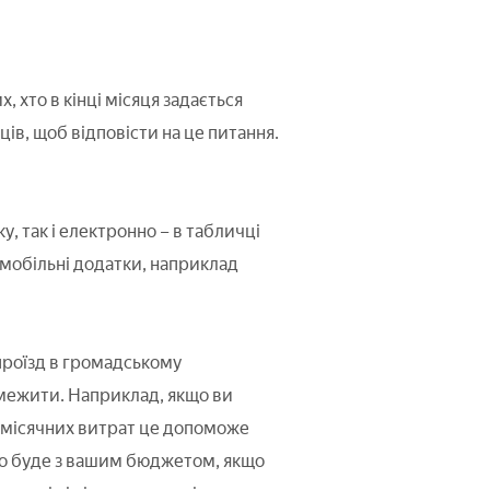
 хто в кінці місяця задається
ців, щоб відповісти на це питання.
, так і електронно – в табличці
мобільні додатки, наприклад
 проїзд в громадському
бмежити. Наприклад, якщо ви
зі місячних витрат це допоможе
, що буде з вашим бюджетом, якщо