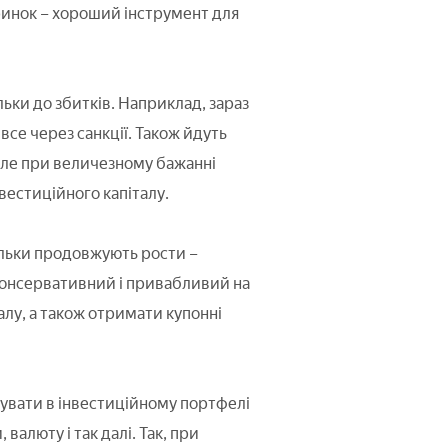
ринок – хороший інструмент для
ьки до збитків. Наприклад, зараз
все через санкції. Також йдуть
Але при величезному бажанні
вестиційного капіталу.
ільки продовжують рости –
– консервативний і привабливий на
алу, а також отримати купонні
увати в інвестиційному портфелі
 валюту і так далі. Так, при