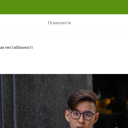
6 порад, як розпоряджатися грошима в умовах нестабільнос
Психологія
ах нестабільності