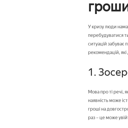
гроши
У кризу люди нама
перебудуватися ти
ситуацій забуває 
рекомендацій, які 
1. Зосе
Мова про ті речі, 
наявність може іс
гроші на довгостро
раз – це може увій