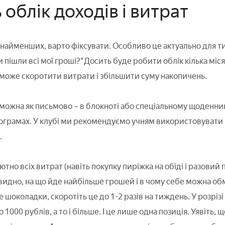
ь облік доходів і витрат
 найменших, варто фіксувати. Особливо це актуально для тих,
 пішли всі мої гроші?"Досить буде робити облік кілька міся
оможе скоротити витрати і збільшити суму накопичень.
можна як письмово – в блокноті або спеціальному щоденнику
рограмах. У клубі ми рекомендуємо учням використовувати 
.
ютно всіх витрат (навіть покупку пиріжка на обіді і разовий
 видно, на що йде найбільше грошей і в чому себе можна о
 шоколадки, скоротіть це до 1-2 разів на тиждень. У розрі
1000 рублів, а то і більше. І це лише одна позиція. Уявіть