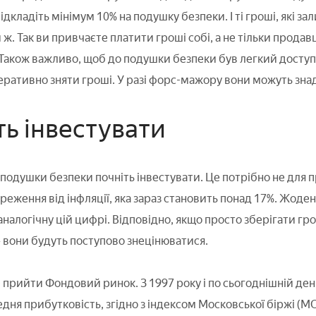
ідкладіть мінімум 10% на подушку безпеки. І ті гроші, які за
ж. Так ви привчаєте платити гроші собі, а не тільки продав
. Також важливо, щоб до подушки безпеки був легкий доступ.
еративно зняти гроші. У разі форс-мажору вони можуть зн
ть інвестувати
подушки безпеки почніть інвестувати. Це потрібно не для п
реження від інфляції, яка зараз становить понад 17%. Жоде
аналогічну цій цифрі. Відповідно, якщо просто зберігати гр
 вони будуть поступово знецінюватися.
прийти Фондовий ринок. З 1997 року і по сьогоднішній день 
редня прибутковість, згідно з індексом Московської біржі (MO