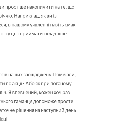
жди простіше накопичити на те, що
річчю. Наприклад, як ви із
ся, в нашому уявленні навіть смак
 мозку це сприймати складніше.
рогів наших заощаджень. Помічали,
ти по акції? Або як при поганому
ліч. Я впевнений, кожен хоч раз
рожнього гаманця допоможе просте
таточне рішення на наступний день
сці.