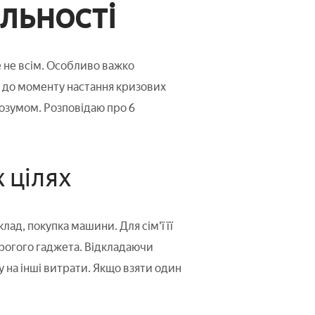
льності
 не всім. Особливо важко
о до моменту настання кризових
розумом. Розповідаю про 6
 цілях
лад, покупка машини. Для сім'ї її
орогого гаджета. Відкладаючи
у на інші витрати. Якщо взяти один