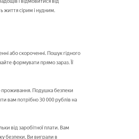
радощів і відмовитися від
ь життя сірим і нудним.
нні або скороченні. Пошук гідного
найте формувати прямо зараз. Її
ого проживання. Подушка безпеки
ти вам потрібно 30 000 рублів на
ьки від заробітної плати. Вам
ку безпеки. Ви виграли в