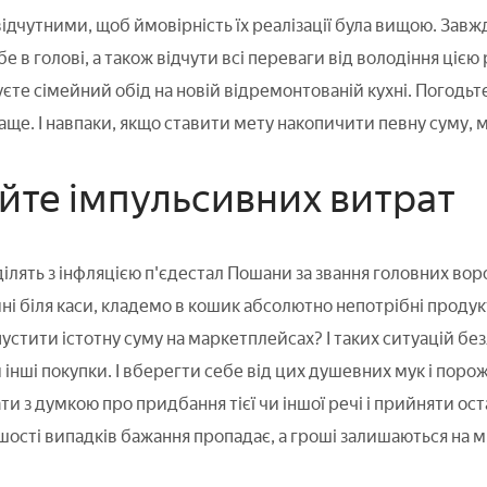
відчутними, щоб ймовірність їх реалізації була вищою. Зав
е в голові, а також відчути всі переваги від володіння цією 
те сімейний обід на новій відремонтованій кухні. Погодьте
краще. І навпаки, якщо ставити мету накопичити певну суму,
айте імпульсивних витрат
ділять з інфляцією п'єдестал Пошани за звання головних во
ині біля каси, кладемо в кошик абсолютно непотрібні продук
стити істотну суму на маркетплейсах? І таких ситуацій без
и інші покупки. І вберегти себе від цих душевних мук і по
ти з думкою про придбання тієї чи іншої речі і прийняти ос
ьшості випадків бажання пропадає, а гроші залишаються на мі