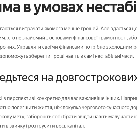
ма в умовах нестабі
гаються витрачати якомога менше грошей. Але вдається це
м, хто не знайомий з основами фінансової грамотності, аб
про них. Управляти своїми фінансами потрібно з холодним 
допоможуть зберегти гроші навіть в самі нестабільні часи.
редьтеся на довгострокових
які в перспективі конкретно для вас важливіше інших. Наприк
тотно полегшити життя, ніж покупка чергового сучасного д
кову мету, забороніть собі брати звідти навіть малу частин
ти в звичку і розтрусити весь капітал.