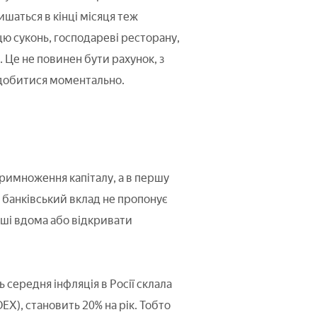
лишаться в кінці місяця теж
цю суконь, господареві ресторану,
 Це не повинен бути рахунок, з
адобитися моментально.
римноження капіталу, а в першу
н банківський вклад не пропонує
оші вдома або відкривати
середня інфляція в Росії склала
EX), становить 20% на рік. Тобто