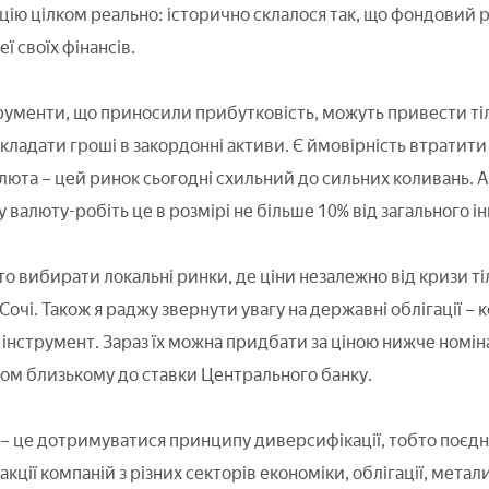
ію цілком реально: історично склалося так, що фондовий 
ї своїх фінансів.
струменти, що приносили прибутковість, можуть привести тіл
ладати гроші в закордонні активи. Є ймовірність втратити 
люта – цей ринок сьогодні схильний до сильних коливань. 
алюту-робіть це в розмірі не більше 10% від загального ін
то вибирати локальні ринки, де ціни незалежно від кризи т
 Сочі. Також я раджу звернути увагу на державні облігації 
 інструмент. Зараз їх можна придбати за ціною нижче номін
ком близькому до ставки Центрального банку.
– це дотримуватися принципу диверсифікації, тобто поєдн
акції компаній з різних секторів економіки, облігації, метали,