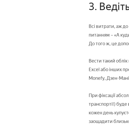
3. Ведіт
Всі витрати, аж до
питанням – «А куди
До того ж, це доп
Вести такий облік 
Excel або інших п
Monefy, Дзен-Мані
При фіксації абсол
транспорті!) буде
кожен день купуєте
заощадити близько 