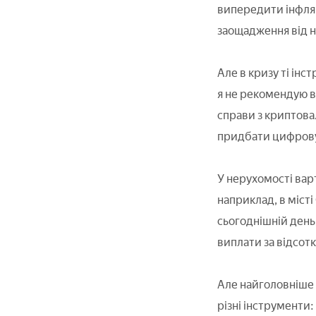
випередити інфляц
заощадження від не
Але в кризу ті ін
я не рекомендую вк
справи з криптова
придбати цифрову в
У нерухомості вар
наприклад, в місті
сьогоднішній день
виплати за відсот
Але найголовніше 
різні інструменти: 